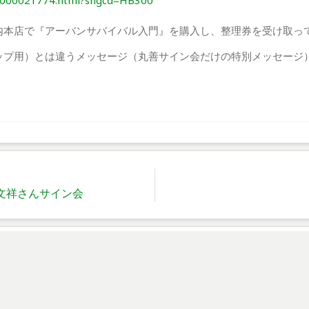
041000021774.html?shgcd=HB300
内本店で『アーバンサバイバル入門』を購入し、整理券を受け取っ
ップ用）とは違うメッセージ（丸善サイン会だけの特別メッセージ
部文祥さんサイン会
。必須項目には印がついています
*