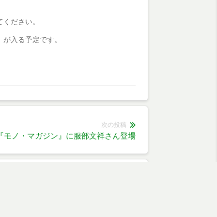
てください。
）が入る予定です。
次の投稿
『モノ・マガジン』に服部文祥さん登場
次
の
投
稿: