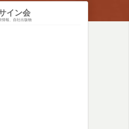
店サイン会
新情報
、
自社出版物