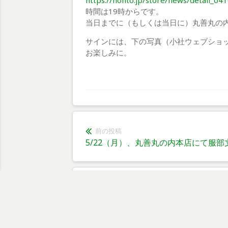
https://honto.jp/store/news/detail_
時間は19時からです。
当日までに（もしくは当日に）丸善丸の
サインには、下の写真（小社ウェブショ
お楽しみに。
前の投稿
投
前
5/22（月）、丸善丸の内本店にて服
の
稿
投
ナ
稿:
ビ
コメントを残す
ゲ
メールアドレスが公開されることはありません