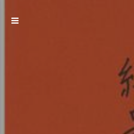
コ
ン
テ
ン
ツ
へ
ス
キ
ッ
プ