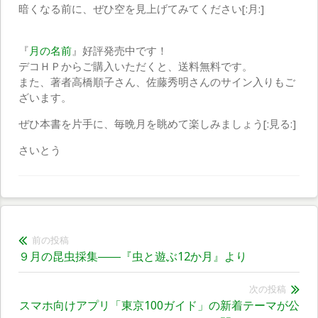
暗くなる前に、ぜひ空を見上げてみてください[:月:]
『
月の名前
』好評発売中です！
デコＨＰからご購入いただくと、送料無料です。
また、著者高橋順子さん、佐藤秀明さんのサイン入りもご
ざいます。
ぜひ本書を片手に、毎晩月を眺めて楽しみましょう[:見る:]
さいとう
前の投稿
投
前
９月の昆虫採集――『虫と遊ぶ12か月』より
稿
の
投
次の投稿
ナ
スマホ向けアプリ「東京100ガイド」の新着テーマが公
次
稿: