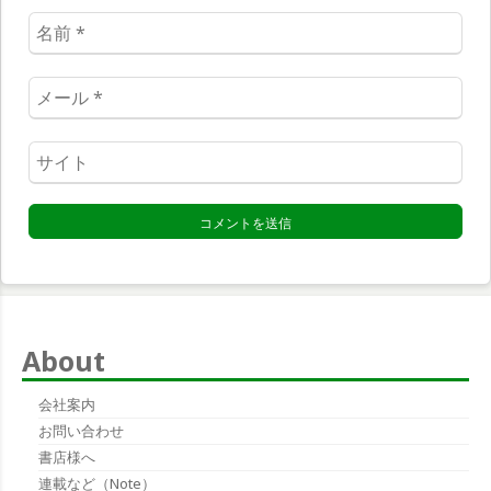
名
前
*
メ
ー
ル
ウ
*
ェ
ブ
サ
イ
ト
*
About
会社案内
お問い合わせ
書店様へ
連載など（note）