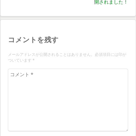
開されました！
の
ビ
投
ゲ
稿:
ー
シ
コメントを残す
ョ
メールアドレスが公開されることはありません。必須項目には印が
ン
ついています
*
コ
メ
ン
ト
*