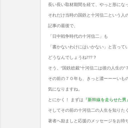
長い長い取材期間を経て、やっと形にな
それだけ当時の国鉄と十河信二という人
記事の最後で、
「日中戦争時代の十河信二」も
「書かないわけにはいかない」と言ってい
どうなんでしょうね???？
そう、“国鉄総裁”十河信二は彼の人生の“
その前の７０年も、きっと濃ーーーいも
気になりますね。
とにかく！ まずは
『新幹線を走らせた男
そしてその前の十河信二の人生を知りたく
著者へ励ましと応援のメッセージをお待