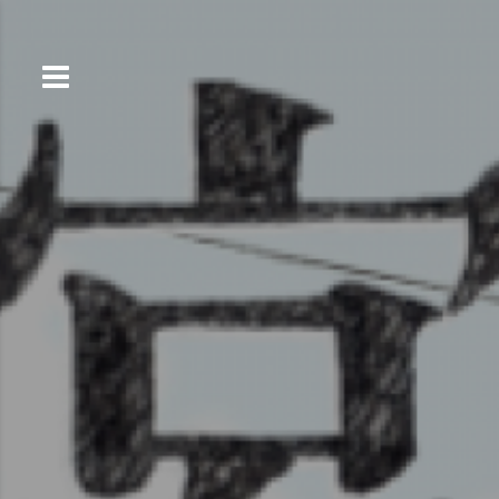
コ
ン
テ
ン
ツ
へ
ス
キ
ッ
プ