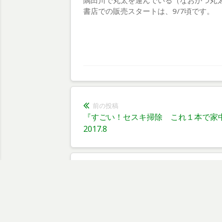
隅田川で丸太を運んでいる（なおかつ丸
書店での販売スタートは、9/7頃です。
前の投稿
投
前
『すごい！セスキ掃除 これ１本で家中
の
2017.8
稿
投
ナ
稿:
ビ
コメントを残す
ゲ
ー
メールアドレスが公開されることはありません