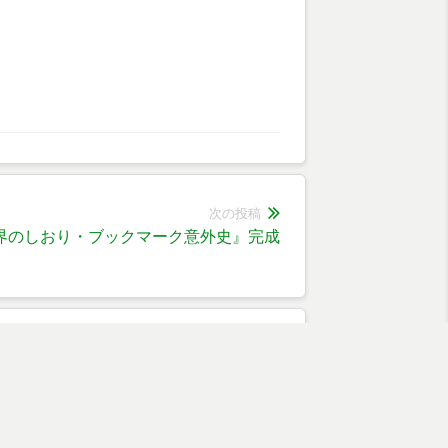
次の投稿
界のしおり・ブックマーク意外史』完成
次
の
投
稿: