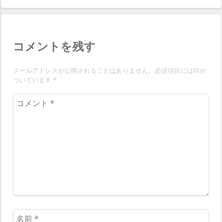
稿:
ー
シ
コメントを残す
ョ
ン
メールアドレスが公開されることはありません。必須項目には印が
ついています
*
コ
メ
ン
ト
*
名