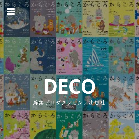
コ
ン
テ
ン
ツ
へ
ス
キ
ッ
プ
DECO
編集プロダクション／出版社