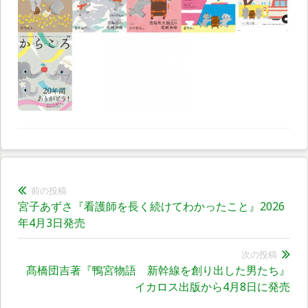
前の投稿
投
前
宮子あずさ『看護師を長く続けてわかったこと』2026
稿
の
年4月3日発売
投
ナ
稿:
次の投稿
髙橋団吉著『鴨宮物語 新幹線を創り出した男たち』
次
ビ
イカロス出版から4月8日に発売
の
ゲ
投