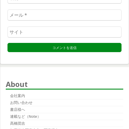
前
*
メ
ー
ル
ウ
*
ェ
ブ
サ
イ
ト
*
About
会社案内
お問い合わせ
書店様へ
連載など（note）
髙橋団吉